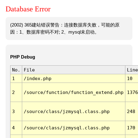
Database Error
(2002) 365建站错误警告：连接数据库失败，可能的原
因：1、数据库密码不对; 2、mysql未启动。
PHP Debug
No.
File
Line
1
/index.php
10
2
/source/function/function_extend.php
1376
3
/source/class/jzmysql.class.php
248
4
/source/class/jzmysql.class.php
170