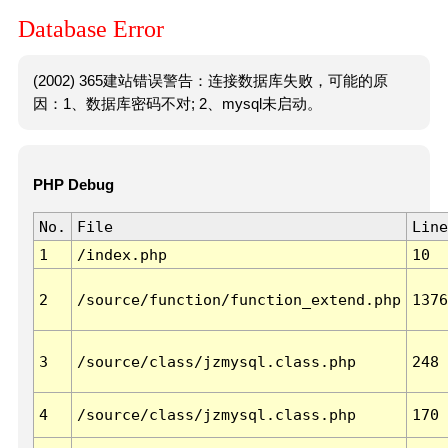
Database Error
(2002) 365建站错误警告：连接数据库失败，可能的原
因：1、数据库密码不对; 2、mysql未启动。
PHP Debug
No.
File
Line
1
/index.php
10
2
/source/function/function_extend.php
1376
3
/source/class/jzmysql.class.php
248
4
/source/class/jzmysql.class.php
170